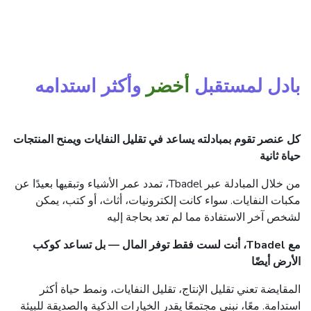
بادل لمستقبل
أخضر
وأكثر استدامه
كل عنصر تقوم بمبادلته يساعد في تقليل النفايات ويمنح المنتجات
حياة ثانية
من خلال المبادلة عبر Tbadel، تمدد عمر الأشياء وتبقيها بعيدًا عن
مكبات النفايات. سواء كانت إلكترونيات، أثاث، أو كتب، يمكن
لشخص آخر الاستفادة مما لم تعد بحاجة إليه
مع Tbadel، أنت لست فقط توفر المال — بل تساعد كوكب
الأرض أيضًا
المقايضة تعني تقليل الإنتاج، تقليل النفايات، ونمط حياة أكثر
استدامة. معًا، نبني مجتمعًا يقدر الخيارات الذكية والصديقة للبيئة